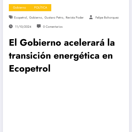
Gobierno
POLÍTICA
,
,
,
Ecopetrol
Gobierno
Gustavo Petro
Revista Poder
Felipe Bohorquez
11/10/2024
0 Comentarios
El Gobierno acelerará la
transición energética en
Ecopetrol