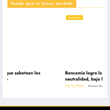
Puede que te hayas perdido
DESTACADAS
s
Bancamía logra la certificación carbono
neutralidad, bajo la norma internacional 
14068-1
22/12/2025
Xiomara Bustos