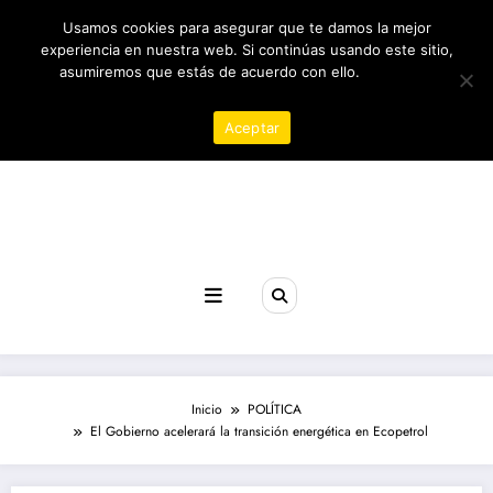
Saltar
07/08/2026
9:55:47 PM
Usamos cookies para asegurar que te damos la mejor
al
contenido
experiencia en nuestra web. Si continúas usando este sitio,
asumiremos que estás de acuerdo con ello.
Política de
privacidad
Aceptar
Revista poder
Inicio
POLÍTICA
El Gobierno acelerará la transición energética en Ecopetrol