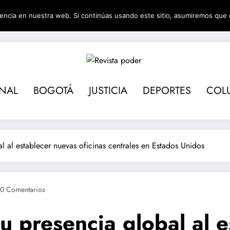
encia en nuestra web. Si continúas usando este sitio, asumiremos que 
Revista pod
ONAL
BOGOTÁ
JUSTICIA
DEPORTES
COL
l al establecer nuevas oficinas centrales en Estados Unidos
0 Comentarios
u presencia global al 