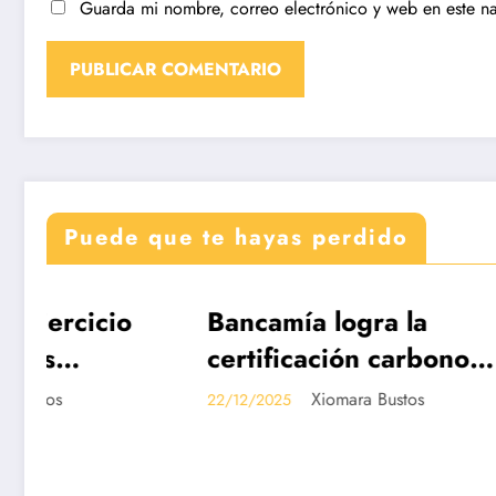
Guarda mi nombre, correo electrónico y web en este n
Puede que te hayas perdido
Bancamía logra la
Revis
DESTACADAS
DESTACA
certificación carbono
Edici
neutralidad, bajo la
de Co
Xiomara Bustos
22/12/2025
19/12/202
norma internacional
Dispu
ISO 14068-1