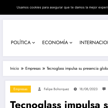
Saltar
Usamos cookies para asegurar que te damos la mejor experi
al
07/08/2026
8:15:58 PM
contenido
POLÍTICA
ECONOMÍA
INTERNACI
Inicio
Empresas
Tecnoglass impulsa su presencia globa
Empresas
Felipe Bohorquez
18/08/2023
Tecnoglass impulsa s