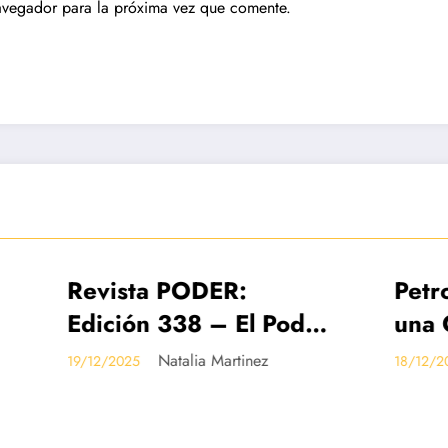
avegador para la próxima vez que comente.
ta PODER:
Petro vuelve a p
DAS
IMPRESO
DESTACADAS
ón 338 – El Poder
una Constituyent
lombia en
archivo de la re
Natalia Martinez
Valentina Jime
5
18/12/2025
ta 2026
la salud en el S