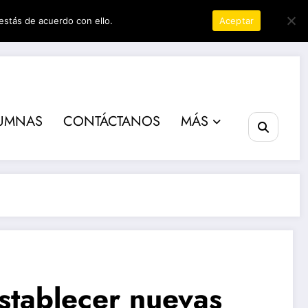
estás de acuerdo con ello.
Política de privacidad
Aceptar
er
UMNAS
CONTÁCTANOS
MÁS
establecer nuevas