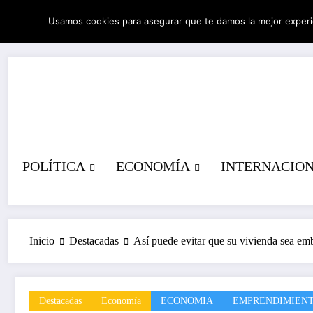
Saltar
Usamos cookies para asegurar que te damos la mejor experi
al
05/08/2026
3:12:36 AM
contenido
POLÍTICA
ECONOMÍA
INTERNACIO
Inicio
Destacadas
Así puede evitar que su vivienda sea em
Destacadas
Economía
ECONOMIA
EMPRENDIMIEN