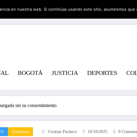
encia en nuestra web. Si continúas usando este sitio, asumiremos que 
Revist
NAL
BOGOTÁ
JUSTICIA
DEPORTES
CO
bargada sin su consentimiento
TO
Empresas
Cristian Pacheco
16/10/2025
0 Comenta