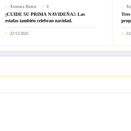
Xiomara Bustos
0
Xi
¡CUIDE SU PRIMA NAVIDEÑA!: Las
Tres 
estafas también celebran navidad.
prop
22/12/2025
22