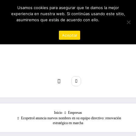
Saltar
05/08/2026
3:42:47 AM
Usamos cookies para asegurar que te damos la mejor
al
experiencia en nuestra web. Si continúas usando este sitio,
contenido
asumiremos que estás de acuerdo con ello.
Política de
privacidad
Aceptar
Revista poder
Inicio
Empresas
Ecopetrol anuncia nuevos nombres en su equipo directivo: renovación
estratégica en marcha