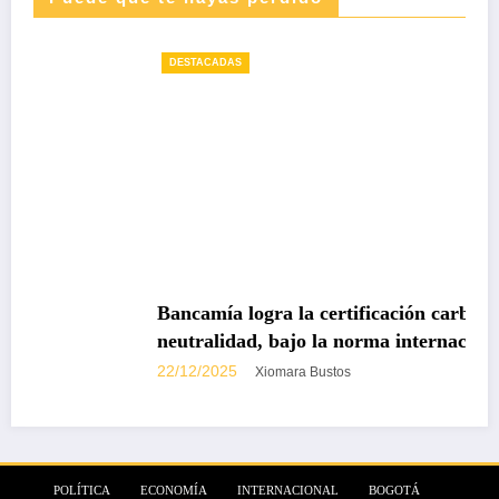
DESTACADAS
Bancamía logra la certificación carbono
neutralidad, bajo la norma internacional ISO
14068-1
22/12/2025
Xiomara Bustos
POLÍTICA
ECONOMÍA
INTERNACIONAL
BOGOTÁ