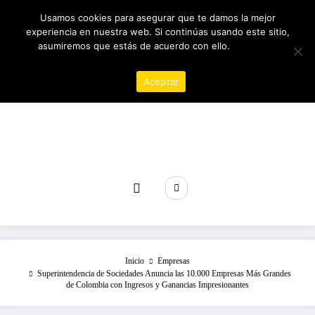
Saltar
08/08/2026
12:48:10 PM
Usamos cookies para asegurar que te damos la mejor
al
experiencia en nuestra web. Si continúas usando este sitio,
contenido
asumiremos que estás de acuerdo con ello.
Política de
privacidad
Aceptar
Revista poder
Inicio
Empresas
Superintendencia de Sociedades Anuncia las 10.000 Empresas Más Grandes
de Colombia con Ingresos y Ganancias Impresionantes