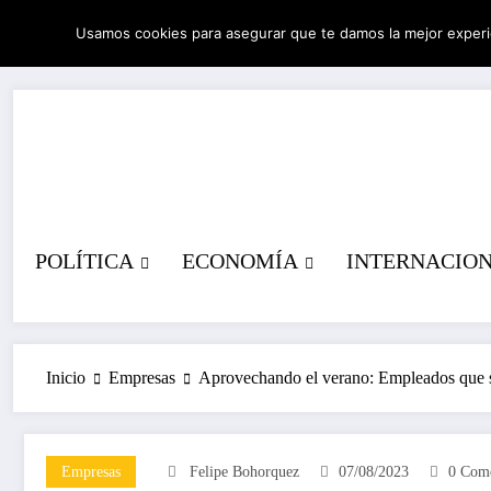
Saltar
Usamos cookies para asegurar que te damos la mejor experi
al
09/08/2026
1:18:02 PM
contenido
POLÍTICA
ECONOMÍA
INTERNACIO
Inicio
Empresas
Aprovechando el verano: Empleados que se 
Empresas
Felipe Bohorquez
07/08/2023
0 Come