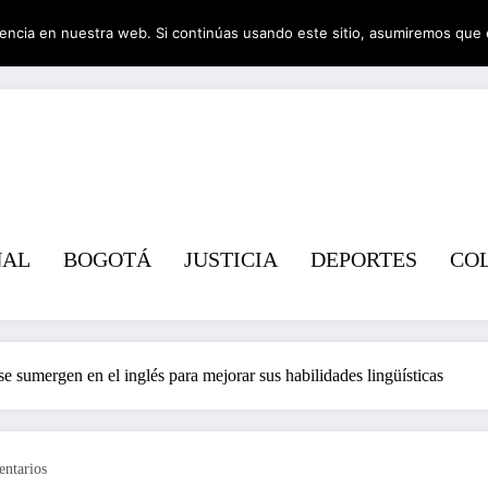
encia en nuestra web. Si continúas usando este sitio, asumiremos que 
Revist
NAL
BOGOTÁ
JUSTICIA
DEPORTES
CO
sumergen en el inglés para mejorar sus habilidades lingüísticas
ntarios