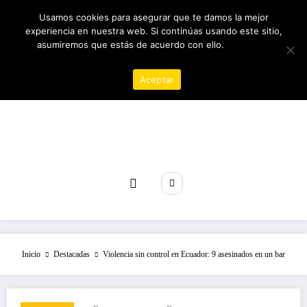
Saltar
07/08/2026
3:50:59 PM
Usamos cookies para asegurar que te damos la mejor
al
experiencia en nuestra web. Si continúas usando este sitio,
contenido
asumiremos que estás de acuerdo con ello.
Política de
privacidad
Aceptar
Revista poder
Inicio
Destacadas
Violencia sin control en Ecuador: 9 asesinados en un bar