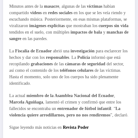
Minutos antes de la
masacre
, algunas de las
víctimas
habían
compartido
videos
en
redes sociales
en los que se les veía riendo y
escuchando música. Posteriormente, en esas mismas plataformas, se
viralizaron
imágenes explícitas
que mostraban los
cuerpos sin vida
tendidos en el suelo, con múltiples
impactos de bala
y
manchas de
sangre
en las paredes.
La
Fiscalía de Ecuador
abrió una
investigación
para esclarecer los
hechos y dar con los
responsables
. La
Policía
informó que está
recopilando
grabaciones
de las
cámaras de seguridad
del sector,
así como el contenido de los
teléfonos celulares
de las víctimas.
Hasta el momento, solo uno de los cuerpos ha sido plenamente
identificado.
La actual
miembro de la Asamblea Nacional del Ecuador
,
Marcela Aguiñaga
, lamentó el crimen y confirmó que entre los
fallecidos se encontraba un
entrenador de fútbol infantil
. “
La
violencia quiere arrodillarnos, pero no nos rendiremos
”, declaró.
Sigue leyendo más noticias en
Revista Poder