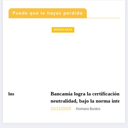
Puede que te hayas perdido
DESTACADAS
Bancamía logra la certificación carbono
neutralidad, bajo la norma internacional ISO
14068-1
22/12/2025
Xiomara Bustos