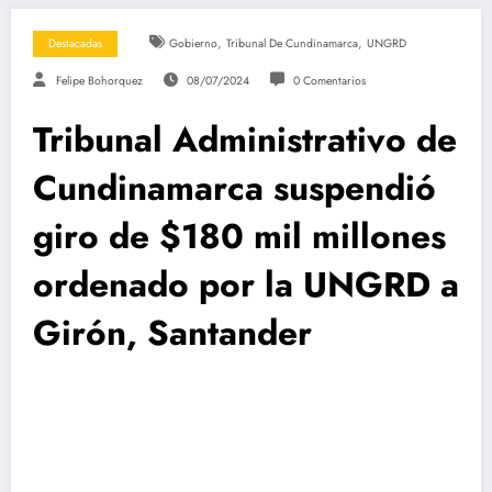
,
,
Destacadas
Gobierno
Tribunal De Cundinamarca
UNGRD
Felipe Bohorquez
08/07/2024
0 Comentarios
Tribunal Administrativo de
Cundinamarca suspendió
giro de $180 mil millones
ordenado por la UNGRD a
Girón, Santander