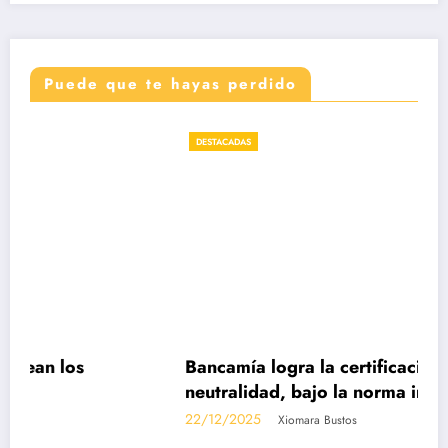
Puede que te hayas perdido
DESTACADAS
Bancamía logra la certificación carbono
neutralidad, bajo la norma internacional ISO
14068-1
22/12/2025
Xiomara Bustos