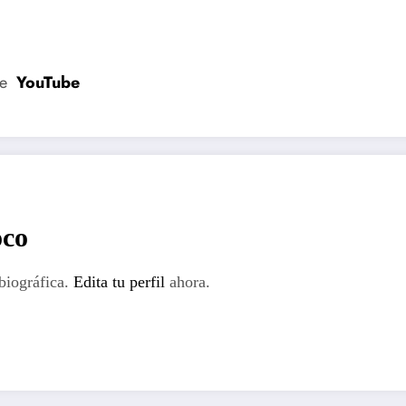
de
YouTube
oco
biográfica.
Edita tu perfil
ahora.