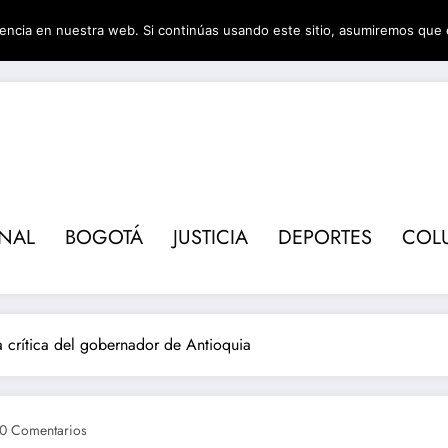
encia en nuestra web. Si continúas usando este sitio, asumiremos que 
Revis
ONAL
BOGOTÁ
JUSTICIA
DEPORTES
COL
a crítica del gobernador de Antioquia
0 Comentarios