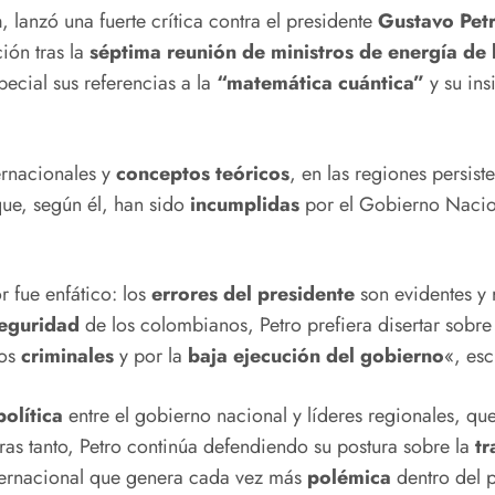
n
, lanzó una fuerte crítica contra el presidente
Gustavo Pet
ión tras la
séptima reunión de ministros de energía de 
ecial sus referencias a la
“matemática cuántica”
y su ins
ernacionales y
conceptos teóricos
, en las regiones persist
ue, según él, han sido
incumplidas
por el Gobierno Nacio
r fue enfático: los
errores del presidente
son evidentes y r
eguridad
de los colombianos, Petro prefiera disertar sobre
los
criminales
y por la
baja ejecución del gobierno
«, esc
política
entre el gobierno nacional y líderes regionales, q
ras tanto, Petro continúa defendiendo su postura sobre la
tr
ternacional que genera cada vez más
polémica
dentro del p