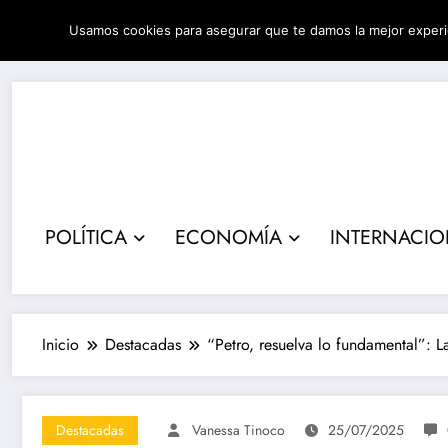
Saltar
Usamos cookies para asegurar que te damos la mejor experi
al
09/08/2026
8:34:32 AM
contenido
POLÍTICA
ECONOMÍA
INTERNACI
Inicio
Destacadas
“Petro, resuelva lo fundamental”: L
Destacadas
Vanessa Tinoco
25/07/2025