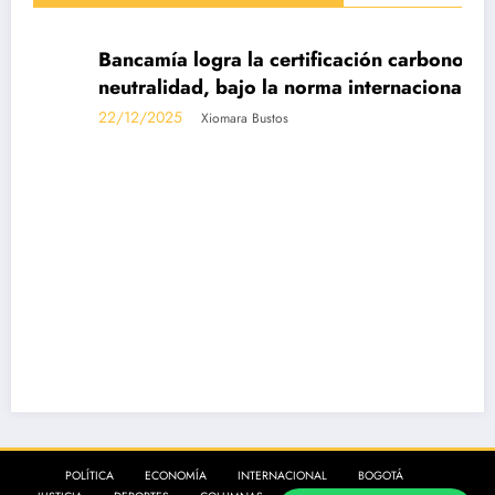
DESTACADAS
Bancamía logra la certificación carbono
neutralidad, bajo la norma internacional ISO
14068-1
22/12/2025
Xiomara Bustos
POLÍTICA
ECONOMÍA
INTERNACIONAL
BOGOTÁ