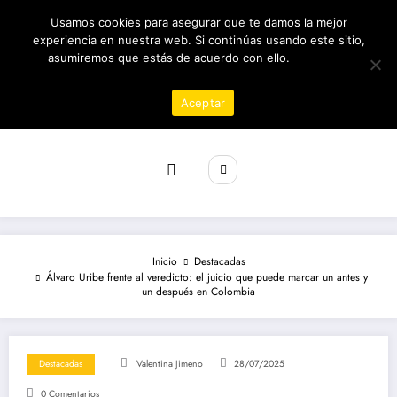
Saltar
09/08/2026
10:02:17 AM
Usamos cookies para asegurar que te damos la mejor
al
contenido
experiencia en nuestra web. Si continúas usando este sitio,
asumiremos que estás de acuerdo con ello.
Política de
privacidad
Aceptar
Revista poder
Inicio
Destacadas
Álvaro Uribe frente al veredicto: el juicio que puede marcar un antes y
un después en Colombia
Destacadas
Valentina Jimeno
28/07/2025
0 Comentarios