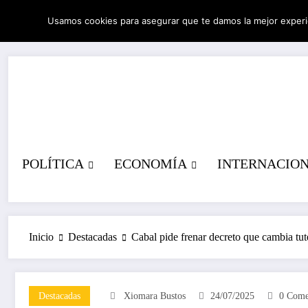
Saltar
Usamos cookies para asegurar que te damos la mejor experi
al
06/08/2026
4:25:50 AM
contenido
POLÍTICA
ECONOMÍA
INTERNACIO
Inicio
Destacadas
Cabal pide frenar decreto que cambia tut
Destacadas
Xiomara Bustos
24/07/2025
0 Come