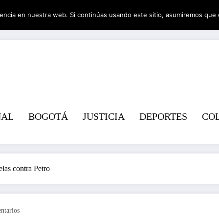
encia en nuestra web. Si continúas usando este sitio, asumiremos que 
Revist
NAL
BOGOTÁ
JUSTICIA
DEPORTES
CO
elas contra Petro
ntarios