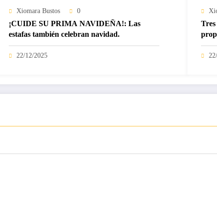
Xiomara Bustos
0
Xi
¡CUIDE SU PRIMA NAVIDEÑA!: Las
Tres 
estafas también celebran navidad.
prop
22/12/2025
22