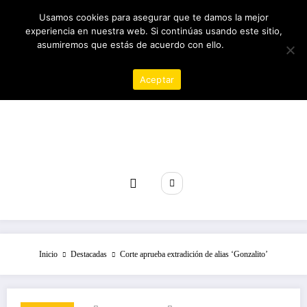
Saltar
07/08/2026
6:43:19 PM
Usamos cookies para asegurar que te damos la mejor
al
experiencia en nuestra web. Si continúas usando este sitio,
contenido
asumiremos que estás de acuerdo con ello.
Política de
privacidad
Aceptar
Revista poder
Inicio
Destacadas
Corte aprueba extradición de alias ‘Gonzalito’