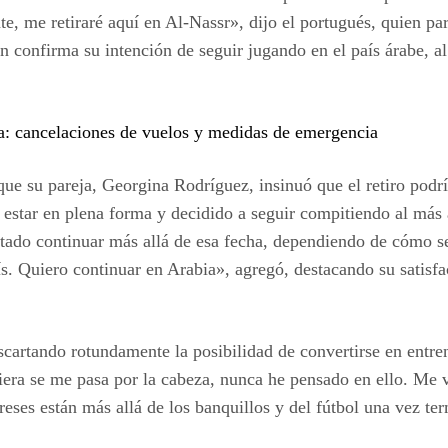
te, me retiraré aquí en Al-Nassr», dijo el portugués, quien p
ón confirma su intención de seguir jugando en el país árabe, al
a: cancelaciones de vuelos y medidas de emergencia
ue su pareja, Georgina Rodríguez, insinuó que el retiro podr
e estar en plena forma y decidido a seguir compitiendo al más 
rtado continuar más allá de esa fecha, dependiendo de cómo s
ís. Quiero continuar en Arabia», agregó, destacando su satisf
scartando rotundamente la posibilidad de convertirse en entr
iera se me pasa por la cabeza, nunca he pensado en ello. Me ve
eses están más allá de los banquillos y del fútbol una vez ter