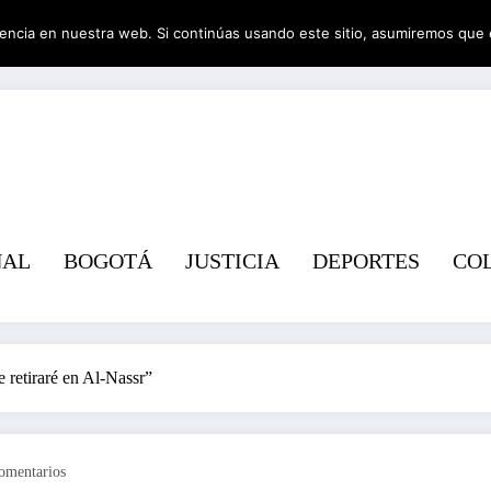
encia en nuestra web. Si continúas usando este sitio, asumiremos que 
Revist
NAL
BOGOTÁ
JUSTICIA
DEPORTES
CO
 retiraré en Al-Nassr”
omentarios