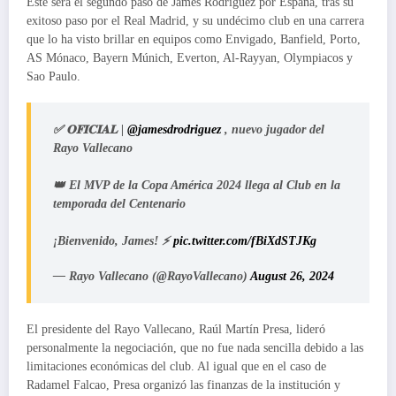
Este será el segundo paso de James Rodríguez por España, tras su
exitoso paso por el Real Madrid, y su undécimo club en una carrera
que lo ha visto brillar en equipos como Envigado, Banfield, Porto,
AS Mónaco, Bayern Múnich, Everton, Al-Rayyan, Olympiacos y
Sao Paulo.
✅ 𝐎𝐅𝐈𝐂𝐈𝐀𝐋 |
@jamesdrodriguez
, nuevo jugador del
Rayo Vallecano
👑 El MVP de la Copa América 2024 llega al Club en la
temporada del Centenario
¡Bienvenido, James! ⚡️
pic.twitter.com/fBiXdSTJKg
— Rayo Vallecano (@RayoVallecano)
August 26, 2024
El presidente del Rayo Vallecano, Raúl Martín Presa, lideró
personalmente la negociación, que no fue nada sencilla debido a las
limitaciones económicas del club. Al igual que en el caso de
Radamel Falcao, Presa organizó las finanzas de la institución y