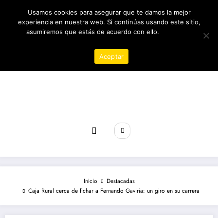
Saltar
06/08/2026
3:21:27 AM
Usamos cookies para asegurar que te damos la mejor
al
contenido
experiencia en nuestra web. Si continúas usando este sitio,
asumiremos que estás de acuerdo con ello.
Política de
privacidad
Aceptar
Revista poder
Inicio
Destacadas
Caja Rural cerca de fichar a Fernando Gaviria: un giro en su carrera