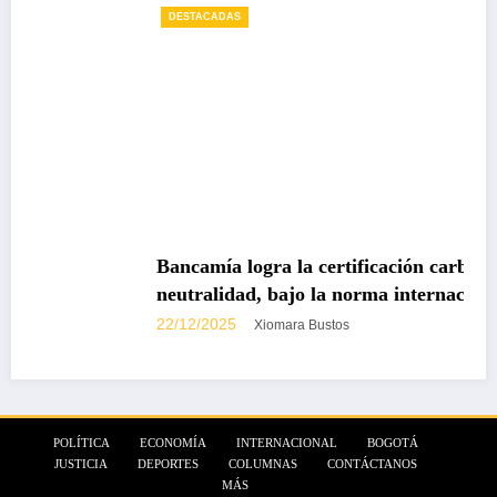
DESTACADAS
Bancamía logra la certificación carbono
neutralidad, bajo la norma internacional ISO
14068-1
22/12/2025
Xiomara Bustos
POLÍTICA
ECONOMÍA
INTERNACIONAL
BOGOTÁ
JUSTICIA
DEPORTES
COLUMNAS
CONTÁCTANOS
MÁS