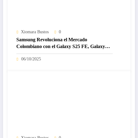
Xiomara Bustos
0
Samsung Revoluciona el Mercado
Colombiano con el Galaxy S25 FE, Galaxy
Buds3 FE y Galaxy Tab S11: Innovación
06/10/2025
Potenciada por IA para Todos los Estilos de
Vida
Xiomara Bustos
0