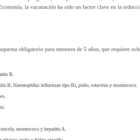
omía, la vacunación ha sido un factor clave en la reducción 
quema obligatorio para menores de 5 años, que requiere ocho v
itis B.
patitis B, Haemophilus influenzae tipo B), polio, rotavirus y neumococo.
es.
za.
 varicela, neumococo y hepatitis A.
y tétanos; polio y fiebre amarilla.