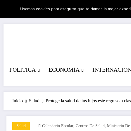
Saltar
Usamos cookies para asegurar que te damos la mejor experi
al
07/08/2026
7:44:58 AM
contenido
POLÍTICA
ECONOMÍA
INTERNACIO
Inicio
Salud
Protege la salud de tus hijos este regreso a cla
,
,
Salud
Calendario Escolar
Centros De Salud
Ministerio De