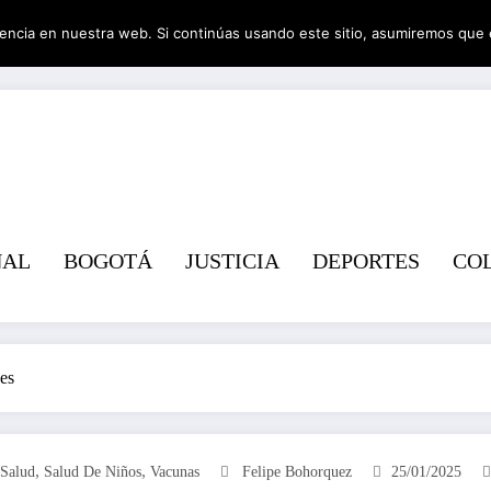
encia en nuestra web. Si continúas usando este sitio, asumiremos que 
Revist
NAL
BOGOTÁ
JUSTICIA
DEPORTES
CO
ses
,
,
 Salud
Salud De Niños
Vacunas
Felipe Bohorquez
25/01/2025