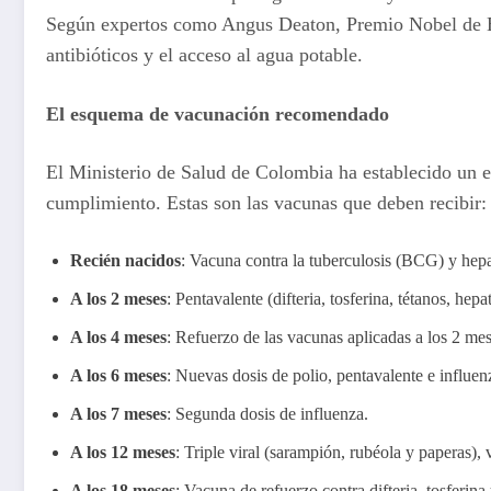
Según expertos como Angus Deaton, Premio Nobel de Econ
antibióticos y el acceso al agua potable.
El esquema de vacunación recomendado
El Ministerio de Salud de Colombia ha establecido un es
cumplimiento. Estas son las vacunas que deben recibir:
Recién nacidos
: Vacuna contra la tuberculosis (BCG) y hepat
A los 2 meses
: Pentavalente (difteria, tosferina, tétanos, he
A los 4 meses
: Refuerzo de las vacunas aplicadas a los 2 mes
A los 6 meses
: Nuevas dosis de polio, pentavalente e influen
A los 7 meses
: Segunda dosis de influenza.
A los 12 meses
: Triple viral (sarampión, rubéola y paperas),
A los 18 meses
: Vacuna de refuerzo contra difteria, tosferina 