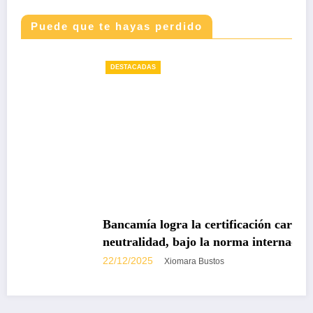
Puede que te hayas perdido
DESTACADAS
Bancamía logra la certificación carbono
neutralidad, bajo la norma internacional ISO
14068-1
22/12/2025
Xiomara Bustos