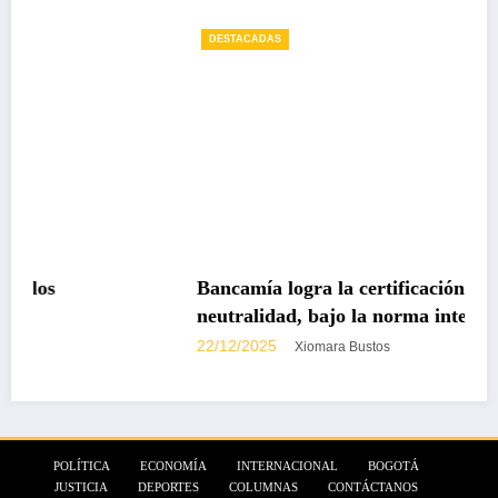
DESTACADAS
Bancamía logra la certificación carbono
neutralidad, bajo la norma internacional ISO
14068-1
22/12/2025
Xiomara Bustos
POLÍTICA
ECONOMÍA
INTERNACIONAL
BOGOTÁ
JUSTICIA
DEPORTES
COLUMNAS
CONTÁCTANOS