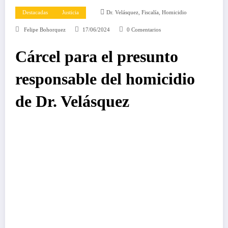
,
,
Destacadas
Justicia
Dr. Velásquez
Fiscalía
Homicidio
Felipe Bohorquez
17/06/2024
0 Comentarios
Cárcel para el presunto
responsable del homicidio
de Dr. Velásquez