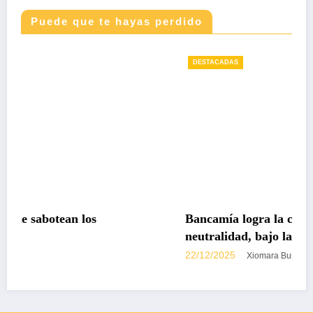
Puede que te hayas perdido
DESTACADAS
Bancamía logra la certificación carbono
neutralidad, bajo la norma internacional I
14068-1
22/12/2025
Xiomara Bustos