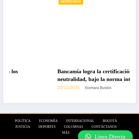
DESTACADAS
Bancamía logra la certificación carbono
neutralidad, bajo la norma internacional ISO
14068-1
22/12/2025
Xiomara Bustos
POLÍTICA
ECONOMÍA
INTERNACIONAL
BOGOTÁ
JUSTICIA
DEPORTES
COLUMNAS
CONTÁCTANOS
MÁS
Línea Directa