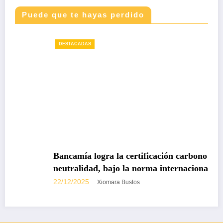
Puede que te hayas perdido
DESTACADAS
Bancamía logra la certificación carbono
neutralidad, bajo la norma internacional ISO
14068-1
22/12/2025
Xiomara Bustos