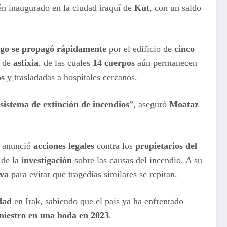
én inaugurado en la ciudad iraquí de
Kut
, con un saldo
ego se propagó rápidamente
por el edificio de
cinco
s de
asfixia
, de las cuales
14 cuerpos
aún permanecen
os
y trasladadas a hospitales cercanos.
sistema de extinción de incendios
”, aseguró
Moataz
y anunció
acciones legales
contra los
propietarios del
de la
investigación
sobre las causas del incendio. A su
iva
para evitar que tragedias similares se repitan.
dad
en Irak, sabiendo que el país ya ha enfrentado
iniestro en una boda en 2023
.