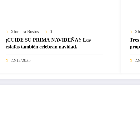
Xiomara Bustos
0
Xi
¡CUIDE SU PRIMA NAVIDEÑA!: Las
Tres 
estafas también celebran navidad.
prop
22/12/2025
22