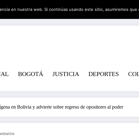
encia en nuestra web. Si continúas usando este sitio, asumiremos que 
Revist
NAL
BOGOTÁ
JUSTICIA
DEPORTES
CO
ígena en Bolivia y advierte sobre regreso de opositores al poder
entarios