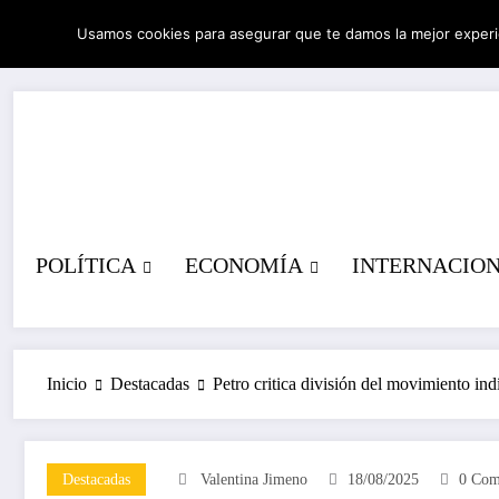
Saltar
Usamos cookies para asegurar que te damos la mejor experi
al
09/08/2026
6:42:16 AM
contenido
POLÍTICA
ECONOMÍA
INTERNACIO
Inicio
Destacadas
Petro critica división del movimiento ind
Destacadas
Valentina Jimeno
18/08/2025
0 Com