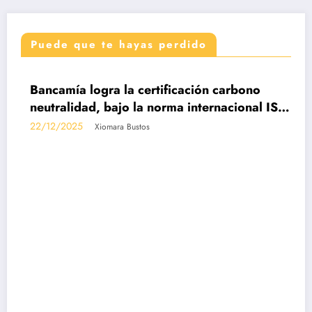
Puede que te hayas perdido
DESTACADAS
Bancamía logra la certificación carbono
neutralidad, bajo la norma internacional ISO
14068-1
22/12/2025
Xiomara Bustos