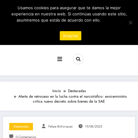
Saltar
06/08/2026
9:48:13 PM
Usamos cookies para asegurar que te damos la mejor
al
contenido
experiencia en nuestra web. Si continúas usando este sitio,
asumiremos que estás de acuerdo con ello.
Política de
privacidad
Aceptar
Revista poder
Inicio
Destacadas
Alerta de retroceso en la lucha contra el narcotráfico: exviceministro
critica nuevo decreto sobre bienes de la SAE
Destacadas
Felipe Bohorquez
19/08/2025
0 Comentarios