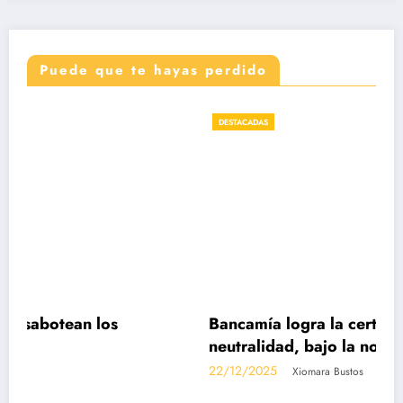
Puede que te hayas perdido
DESTACADAS
Bancamía logra la certificación carbono
neutralidad, bajo la norma internacional I
14068-1
22/12/2025
Xiomara Bustos