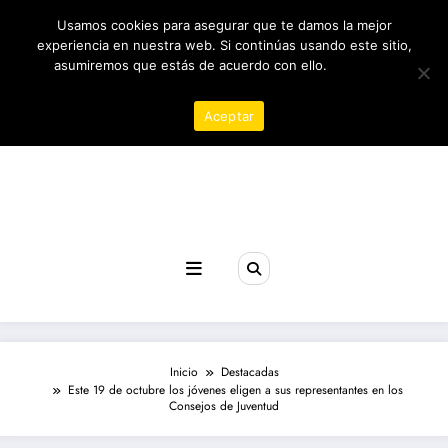
Saltar
05/08/2026
2:12:28 AM
Usamos cookies para asegurar que te damos la mejor
al
contenido
experiencia en nuestra web. Si continúas usando este sitio,
asumiremos que estás de acuerdo con ello.
Política de
privacidad
Aceptar
Revista poder
Inicio
Destacadas
Este 19 de octubre los jóvenes eligen a sus representantes en los
Consejos de Juventud