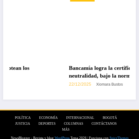
Bancamía logra la certificación carbono
neutralidad, bajo la norma internacional IS
14068-1
22/12/2025
Xiomara Bustos
POLÍTICA
ECONOMÍA
INTERNACIONAL
BOGOTÁ
JUSTICIA
DEPORTES
COLUMNAS
CONTÁCTANOS
MÁS
NewsBlogger - Revista y blog
WordPress
Tema 2026 | Funciona con
SpiceThemes