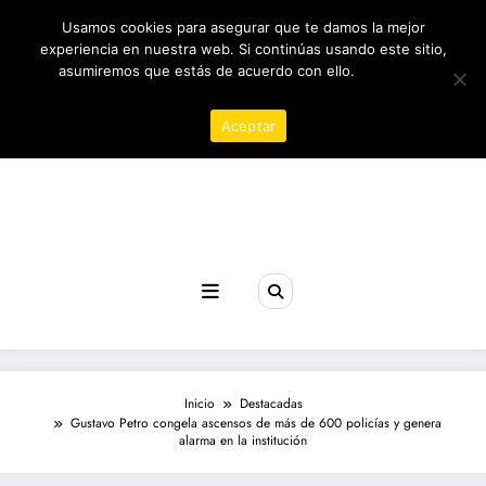
Saltar
07/08/2026
5:43:02 AM
Usamos cookies para asegurar que te damos la mejor
al
contenido
experiencia en nuestra web. Si continúas usando este sitio,
asumiremos que estás de acuerdo con ello.
Política de
privacidad
Aceptar
Revista poder
Inicio
Destacadas
Gustavo Petro congela ascensos de más de 600 policías y genera
alarma en la institución