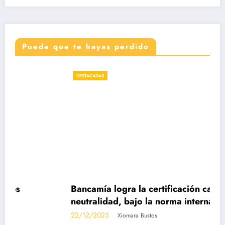
Puede que te hayas perdido
DESTACADAS
Bancamía logra la certificación carbono
neutralidad, bajo la norma internacional ISO
14068-1
22/12/2025
Xiomara Bustos