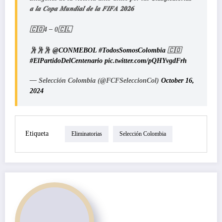
𝒂 𝒍𝒂 𝑪𝒐𝒑𝒂 𝑴𝒖𝒏𝒅𝒊𝒂𝒍 𝒅𝒆 𝒍𝒂 𝑭𝑰𝑭𝑨 𝟐𝟎𝟐𝟔
🇨🇴4 – 0🇨🇱
🕺🕺🕺
@CONMEBOL
#TodosSomosColombia
🇨🇴
#ElPartidoDelCentenario
pic.twitter.com/pQHYvgdFrh
— Selección Colombia (@FCFSeleccionCol)
October 16,
2024
Etiqueta
Eliminatorias
Selección Colombia