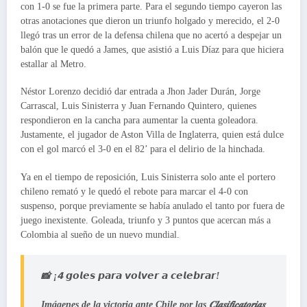
con 1-0 se fue la primera parte. Para el segundo tiempo cayeron las
otras anotaciones que dieron un triunfo holgado y merecido, el 2-0
llegó tras un error de la defensa chilena que no acertó a despejar un
balón que le quedó a James, que asistió a Luis Díaz para que hiciera
estallar al Metro.
Néstor Lorenzo decidió dar entrada a Jhon Jader Durán, Jorge
Carrascal, Luis Sinisterra y Juan Fernando Quintero, quienes
respondieron en la cancha para aumentar la cuenta goleadora.
Justamente, el jugador de Aston Villa de Inglaterra, quien está dulce
con el gol marcó el 3-0 en el 82’ para el delirio de la hinchada.
Ya en el tiempo de reposición, Luis Sinisterra solo ante el portero
chileno remató y le quedó el rebote para marcar el 4-0 con
suspenso, porque previamente se había anulado el tanto por fuera de
juego inexistente. Goleada, triunfo y 3 puntos que acercan más a
Colombia al sueño de un nuevo mundial.
📸 ¡𝟰 𝙜𝙤𝙡𝙚𝙨 𝙥𝙖𝙧𝙖 𝙫𝙤𝙡𝙫𝙚𝙧 𝙖 𝙘𝙚𝙡𝙚𝙗𝙧𝙖𝙧!
Imágenes de la victoria ante Chile por las 𝑪𝒍𝒂𝒔𝒊𝒇𝒊𝒄𝒂𝒕𝒐𝒓𝒊𝒂𝒔