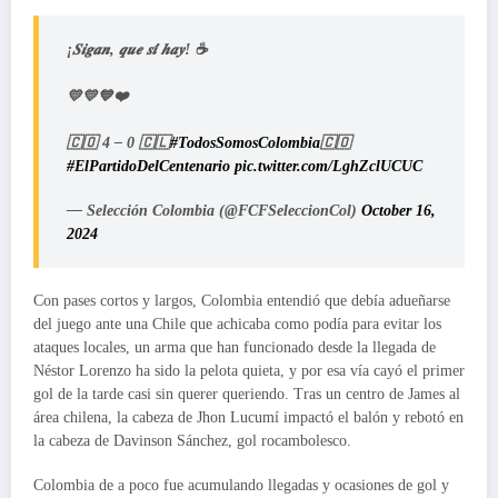
¡𝑺𝒊𝒈𝒂𝒏, 𝒒𝒖𝒆 𝒔𝒊́ 𝒉𝒂𝒚! ☕️
💛💛💙❤️
🇨🇴 4 – 0 🇨🇱
#TodosSomosColombia
🇨🇴
#ElPartidoDelCentenario
pic.twitter.com/LghZclUCUC
— Selección Colombia (@FCFSeleccionCol)
October 16,
2024
Con pases cortos y largos, Colombia entendió que debía adueñarse
del juego ante una Chile que achicaba como podía para evitar los
ataques locales, un arma que han funcionado desde la llegada de
Néstor Lorenzo ha sido la pelota quieta, y por esa vía cayó el primer
gol de la tarde casi sin querer queriendo. Tras un centro de James al
área chilena, la cabeza de Jhon Lucumí impactó el balón y rebotó en
la cabeza de Davinson Sánchez, gol rocambolesco.
Colombia de a poco fue acumulando llegadas y ocasiones de gol y