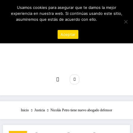
Saltar
06/08/2026
4:20:48 AM
Usamos cookies para asegurar que te damos la mejor
al
experiencia en nuestra web. Si continúas usando este sitio,
contenido
asumiremos que estás de acuerdo con ello.
Política de
privacidad
Aceptar
Revista poder
Inicio
Justicia
Nicolás Petro tiene nuevo abogado defensor