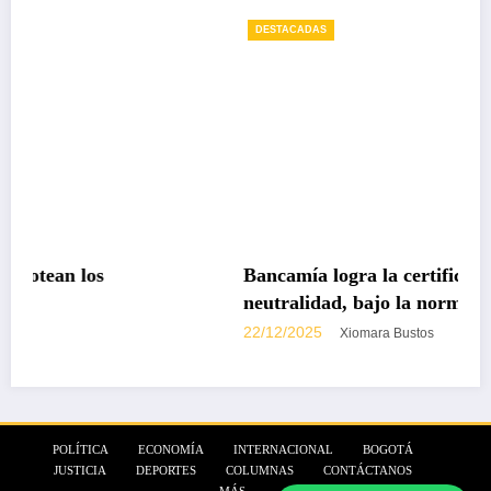
DESTACADAS
Bancamía logra la certificación carbono
neutralidad, bajo la norma internacional IS
14068-1
22/12/2025
Xiomara Bustos
POLÍTICA
ECONOMÍA
INTERNACIONAL
BOGOTÁ
JUSTICIA
DEPORTES
COLUMNAS
CONTÁCTANOS