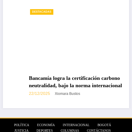
DESTACADAS
Bancamía logra la certificación carbono
neutralidad, bajo la norma internacional ISO
14068-1
22/12/2025
Xiomara Bustos
POLÍTICA
ECONOMÍA
INTERNACIONAL
BOGOTÁ
JUSTICIA
DEPORTES
COLUMNAS
CONTÁCTANOS