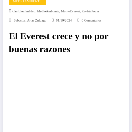
MEDIO AMBIENTE
,
,
,
Cambioclimático
MedioAmbiente
MonteEverest
RevistaPoder
Sebastian Arias Zuluaga
01/10/2024
0 Comentarios
El Everest crece y no por
buenas razones