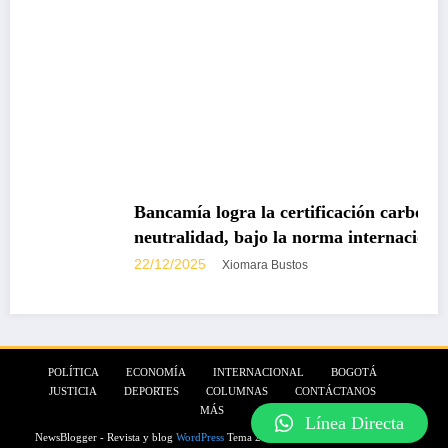
Bancamía logra la certificación carbono
neutralidad, bajo la norma internacional ISO
14068-1
22/12/2025
Xiomara Bustos
POLÍTICA
ECONOMÍA
INTERNACIONAL
BOGOTÁ
JUSTICIA
DEPORTES
COLUMNAS
CONTÁCTANOS
MÁS
Línea Directa
NewsBlogger - Revista y blog
WordPress
Tema 2026 | Funciona con
SpiceThemes