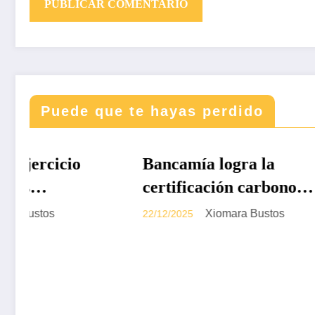
Puede que te hayas perdido
DESTACADAS
DESTAC
Bancamía logra la
Revis
certificación carbono
338 – 
neutralidad, bajo la
Colom
Xiomara Bustos
22/12/2025
19/12/20
norma internacional ISO
2026
14068-1