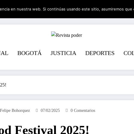
encia en nuestra web. Si continúas usando este sitio, asumiremos que 
Revista pode
NAL
BOGOTÁ
JUSTICIA
DEPORTES
CO
025!
Felipe Bohorquez
07/02/2025
0 Comentarios
od Festival 2025!