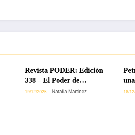
ADAS
IMPRESO
DESTACADAS
ta PODER: Edición
Petro vuelve a pl
El Poder de
una Constituyente
bia en Disputa
archivo de la ref
Natalia Martinez
Valentina Ji
25
18/12/2025
la salud en el Sen