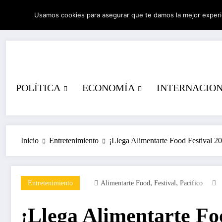
Saltar
Usamos cookies para asegurar que te damos la mejor experi
al
06/08/2026
5:37:47 PM
contenido
POLÍTICA
ECONOMÍA
INTERNACIO
Inicio
Entretenimiento
¡Llega Alimentarte Food Festival 2
,
,
Entretenimiento
Alimentarte Food
Festival
Pacifico
¡Llega Alimentarte Fo