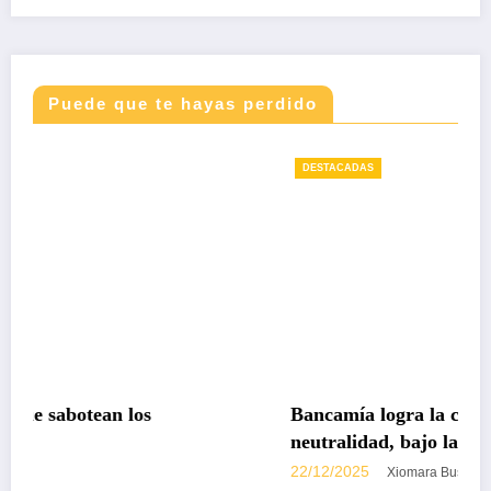
Puede que te hayas perdido
DESTACADAS
Bancamía logra la certificación carbono
neutralidad, bajo la norma internacional I
14068-1
22/12/2025
Xiomara Bustos