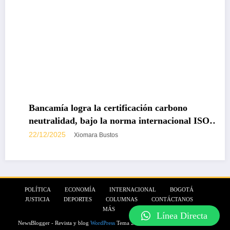
Bancamía logra la certificación carbono
neutralidad, bajo la norma internacional ISO
14068-1
22/12/2025
Xiomara Bustos
POLÍTICA
ECONOMÍA
INTERNACIONAL
BOGOTÁ
JUSTICIA
DEPORTES
COLUMNAS
CONTÁCTANOS
MÁS
Línea Directa
NewsBlogger - Revista y blog
WordPress
Tema 2026 | Funciona con
SpiceThemes