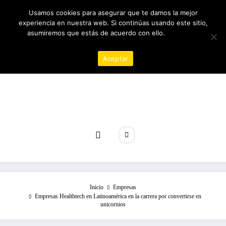
Saltar
07/08/2026
3:27:40 AM
Usamos cookies para asegurar que te damos la mejor
al
experiencia en nuestra web. Si continúas usando este sitio,
contenido
asumiremos que estás de acuerdo con ello.
Política de
privacidad
Aceptar
Revista poder
Inicio
Empresas
Empresas Healthtech en Latinoamérica en la carrera por convertirse en
unicornios