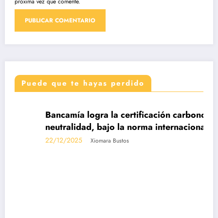
próxima vez que comente.
Puede que te hayas perdido
DESTACADAS
Bancamía logra la certificación carbono
neutralidad, bajo la norma internacional ISO
14068-1
22/12/2025
Xiomara Bustos