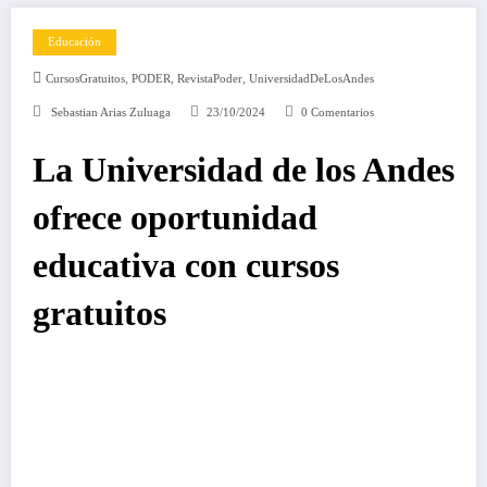
Educación
,
,
,
CursosGratuitos
PODER
RevistaPoder
UniversidadDeLosAndes
Sebastian Arias Zuluaga
23/10/2024
0 Comentarios
La Universidad de los Andes
ofrece oportunidad
educativa con cursos
gratuitos