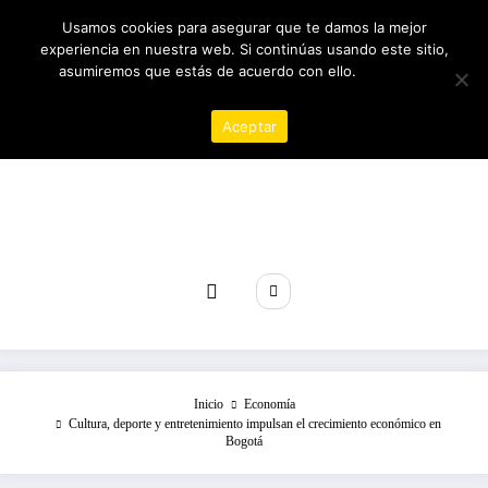
Saltar
06/08/2026
3:00:06 PM
Usamos cookies para asegurar que te damos la mejor
al
experiencia en nuestra web. Si continúas usando este sitio,
contenido
asumiremos que estás de acuerdo con ello.
Política de
privacidad
Aceptar
Revista poder
Inicio
Economía
Cultura, deporte y entretenimiento impulsan el crecimiento económico en
Bogotá