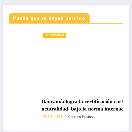
Puede que te hayas perdido
DESTACADAS
Bancamía logra la certificación carbono
neutralidad, bajo la norma internacional ISO
14068-1
22/12/2025
Xiomara Bustos