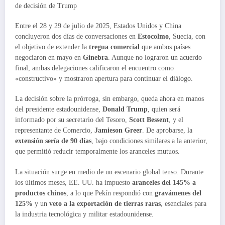
de decisión de Trump
Entre el 28 y 29 de julio de 2025, Estados Unidos y China
concluyeron dos días de conversaciones en
Estocolmo
, Suecia, con
el objetivo de extender la
tregua comercial
que ambos países
negociaron en mayo en
Ginebra
. Aunque no lograron un acuerdo
final, ambas delegaciones calificaron el encuentro como
«constructivo» y mostraron apertura para continuar el diálogo.
La decisión sobre la prórroga, sin embargo, queda ahora en manos
del presidente estadounidense,
Donald Trump
, quien será
informado por su secretario del Tesoro,
Scott Bessent
, y el
representante de Comercio,
Jamieson Greer
. De aprobarse, la
extensión sería de 90 días
, bajo condiciones similares a la anterior,
que permitió reducir temporalmente los aranceles mutuos.
La situación surge en medio de un escenario global tenso. Durante
los últimos meses, EE. UU. ha impuesto
aranceles del 145% a
productos chinos
, a lo que Pekín respondió con
gravámenes del
125%
y un
veto a la exportación de tierras raras
, esenciales para
la industria tecnológica y militar estadounidense.