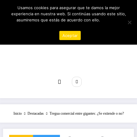
Saltar
07/08/2026
1:19:54 PM
Usamos cookies para asegurar que te damos la mejor
al
experiencia en nuestra web. Si continúas usando este sitio,
contenido
asumiremos que estás de acuerdo con ello.
Política de
privacidad
Aceptar
Revista poder
Inicio
Destacadas
Tregua comercial entre gigantes: ¿Se extiende o no?