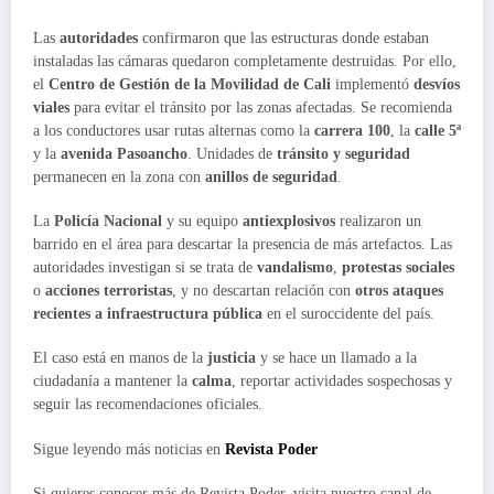
Las
autoridades
confirmaron que las estructuras donde estaban
instaladas las cámaras quedaron completamente destruidas. Por ello,
el
Centro de Gestión de la Movilidad de Cali
implementó
desvíos
viales
para evitar el tránsito por las zonas afectadas. Se recomienda
a los conductores usar rutas alternas como la
carrera 100
, la
calle 5ª
y la
avenida Pasoancho
. Unidades de
tránsito y seguridad
permanecen en la zona con
anillos de seguridad
.
La
Policía Nacional
y su equipo
antiexplosivos
realizaron un
barrido en el área para descartar la presencia de más artefactos. Las
autoridades investigan si se trata de
vandalismo
,
protestas sociales
o
acciones terroristas
, y no descartan relación con
otros ataques
recientes a infraestructura pública
en el suroccidente del país.
El caso está en manos de la
justicia
y se hace un llamado a la
ciudadanía a mantener la
calma
, reportar actividades sospechosas y
seguir las recomendaciones oficiales.
Sigue leyendo más noticias en
Revista Poder
Si quieres conocer más de Revista Poder, visita nuestro canal de