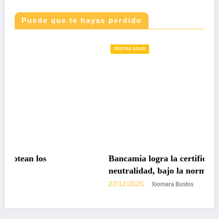
Puede que te hayas perdido
DESTACADAS
Bancamía logra la certificación carbono
neutralidad, bajo la norma internacional IS
14068-1
22/12/2025
Xiomara Bustos