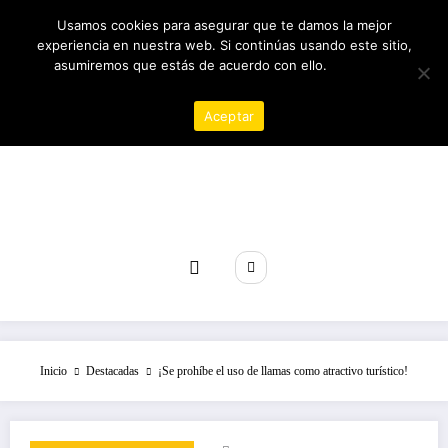
Saltar
05/08/2026
12:57:22 AM
Usamos cookies para asegurar que te damos la mejor
al
experiencia en nuestra web. Si continúas usando este sitio,
contenido
asumiremos que estás de acuerdo con ello.
Política de
privacidad
Aceptar
Revista poder
Inicio
Destacadas
¡Se prohíbe el uso de llamas como atractivo turístico!