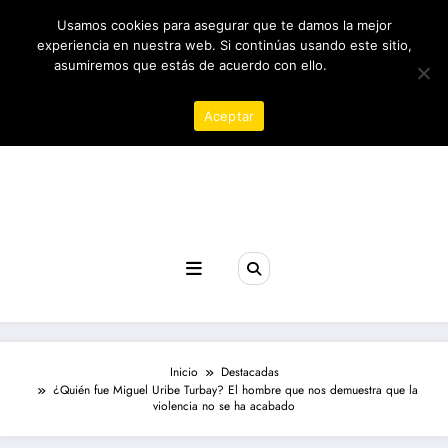
Saltar
07/08/2026
3:20:48 AM
Usamos cookies para asegurar que te damos la mejor
al
contenido
experiencia en nuestra web. Si continúas usando este sitio,
asumiremos que estás de acuerdo con ello.
Política de
privacidad
Aceptar
Revista poder
Inicio
Destacadas
¿Quién fue Miguel Uribe Turbay? El hombre que nos demuestra que la
violencia no se ha acabado