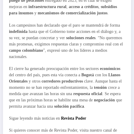
pliego de peticiones
entregado en 2023, en el cual se exigen
mejoras en
infraestructura rural
,
acceso a créditos
,
subsidios
para insumos
y
mecanismos de comercialización justos
.
Los campesinos han declarado que el paro se mantendrá de forma
indefinida
hasta que el Gobierno tome acciones en el diálogo y, a
su vez, se puedan concretar y ver
soluciones reales
. “No queremos
más promesas, exigimos respuestas claras y compromiso real con el
campo colombiano
”, expresó uno de los líderes a medios
nacionales.
El cierre ha generado preocupación entre los sectores
económicos
del centro del país, pues esta vía conecta a
Bogotá
con los
Llanos
Orientales
y otros
corredores productivos
clave. Aunque hasta el
momento no se han reportado enfrentamientos, la
tensión
crece a
medida que avanzan las horas sin una
respuesta oficial
. Se espera
que en las próximas horas se habilite una mesa de
negociación
que
permita avanzar hacia una
solución pacífica
.
Sigue leyendo más noticias en
Revista Poder
Si quieres conocer más de Revista Poder, visita nuestro canal de