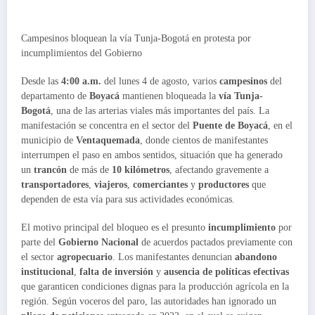
Campesinos bloquean la vía Tunja-Bogotá en protesta por
incumplimientos del Gobierno
Desde las
4:00 a.m.
del lunes 4 de agosto, varios
campesinos
del
departamento de
Boyacá
mantienen bloqueada la
vía Tunja-
Bogotá
, una de las arterias viales más importantes del país. La
manifestación se concentra en el sector del
Puente de Boyacá
, en el
municipio de
Ventaquemada
, donde cientos de manifestantes
interrumpen el paso en ambos sentidos, situación que ha generado
un
trancón
de más de
10 kilómetros
, afectando gravemente a
transportadores
,
viajeros
,
comerciantes
y
productores
que
dependen de esta vía para sus actividades económicas.
El motivo principal del bloqueo es el presunto
incumplimiento
por
parte del
Gobierno Nacional
de acuerdos pactados previamente con
el sector
agropecuario
. Los manifestantes denuncian
abandono
institucional
,
falta de inversión
y
ausencia de políticas efectivas
que garanticen condiciones dignas para la producción agrícola en la
región. Según voceros del paro, las autoridades han ignorado un