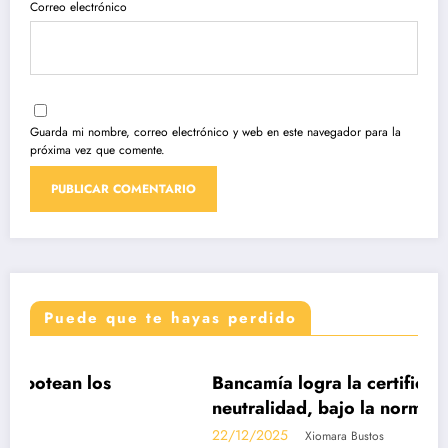
Correo electrónico
Guarda mi nombre, correo electrónico y web en este navegador para la
próxima vez que comente.
Puede que te hayas perdido
DESTACADAS
os
Bancamía logra la certificación carbono
neutralidad, bajo la norma internaciona
14068-1
22/12/2025
Xiomara Bustos