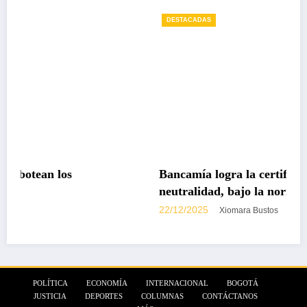
DESTACADAS
Bancamía logra la certificación carbono
neutralidad, bajo la norma internacional IS
14068-1
22/12/2025
Xiomara Bustos
POLÍTICA
ECONOMÍA
INTERNACIONAL
BOGOTÁ
JUSTICIA
DEPORTES
COLUMNAS
CONTÁCTANOS