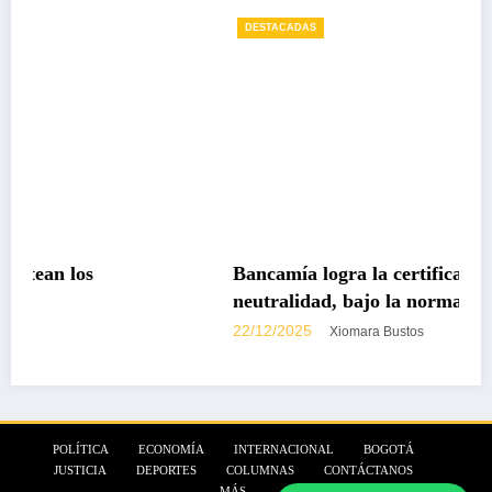
DESTACADAS
Bancamía logra la certificación carbono
neutralidad, bajo la norma internacional ISO
14068-1
22/12/2025
Xiomara Bustos
POLÍTICA
ECONOMÍA
INTERNACIONAL
BOGOTÁ
JUSTICIA
DEPORTES
COLUMNAS
CONTÁCTANOS
MÁS