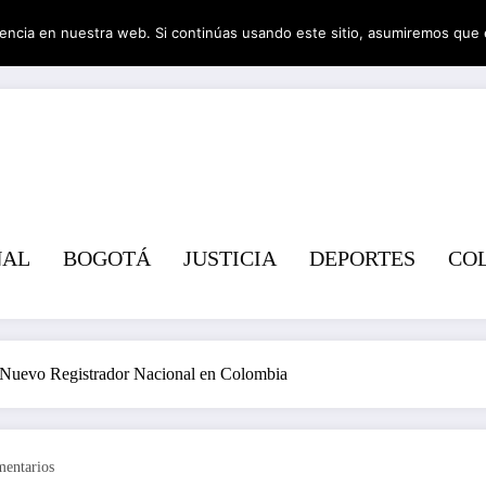
encia en nuestra web. Si continúas usando este sitio, asumiremos que 
Revist
NAL
BOGOTÁ
JUSTICIA
DEPORTES
CO
 Nuevo Registrador Nacional en Colombia
entarios