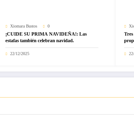
Xiomara Bustos
0
Xi
¡CUIDE SU PRIMA NAVIDEÑA!: Las
Tres 
estafas también celebran navidad.
prop
22/12/2025
22