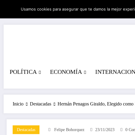
Saltar
Usamos cookies para asegurar que te damos la mejor experi
al
06/08/2026
11:16:57 PM
contenido
POLÍTICA
ECONOMÍA
INTERNACIO
Inicio
Destacadas
Hernán Penagos Giraldo, Elegido como
Destacadas
Felipe Bohorquez
23/11/2023
0 Com